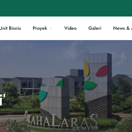
Unit Bisnis
Proyek
Video
Galeri
News & A
'