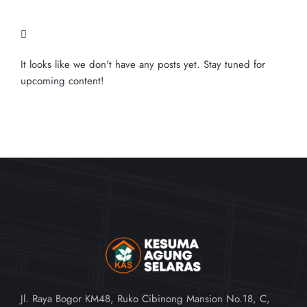
It looks like we don't have any posts yet. Stay tuned for
upcoming content!
Jl. Raya Bogor KM48, Ruko Cibinong Mansion No.18, C,