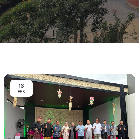
16
FEB