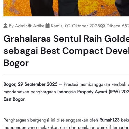
By Admin
Artikel
Kamis, 02 Oktober 2025
Dibaca 65
Grahalaras Sentul Raih Gol
sebagai Best Compact Devel
Bogor
Bogor, 29 September 2025
– Prestasi membanggakan kembali d
mendapatkan penghargaan
Indonesia
Property Award (IPW) 20
East Bogor
.
Penghargaan bergengsi ini diselenggarakan oleh
Rumah123
beke
independen yang melakukan riset dan penilaian objektif terhadap k