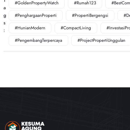
T
#GoldenPropertyWatch
#Rumah123
#BestCom
a
g
#PenghargaanProperti
#PropertiBergengsi
#D
s
#HunianModern
#CompactLiving
#InvestasiPr
:
#PengembangTerpercaya
#ProjectPropertiUnggulan