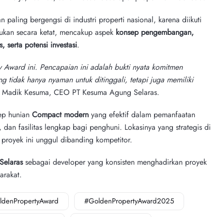
paling bergengsi di industri properti nasional, karena diikuti
kukan secara ketat, mencakup aspek
konsep pengembangan,
, serta potensi investasi
.
 Award ini. Pencapaian ini adalah bukti nyata komitmen
g tidak hanya nyaman untuk ditinggali, tetapi juga memiliki
n Madik Kesuma, CEO PT Kesuma Agung Selaras.
ep hunian
C
ompact modern
yang efektif dalam pemanfaatan
an fasilitas lengkap bagi penghuni. Lokasinya yang strategis di
proyek ini unggul dibanding kompetitor.
Selaras
sebagai developer yang konsisten menghadirkan proyek
arakat.
ldenPropertyAward
#GoldenPropertyAward2025