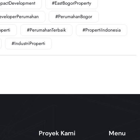
pactDevelopment
#EastBogorProperty
eveloperPerumahan
#PerumahanBogor
operti
#PerumahanTerbaik
#PropertiIndonesia
#IndustriProperti
Proyek Kami
Menu