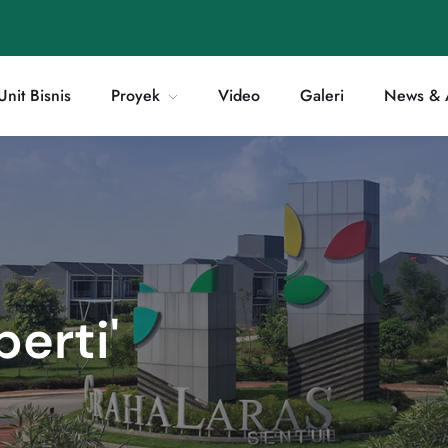
Unit Bisnis
Proyek
Video
Galeri
News & A
erti'