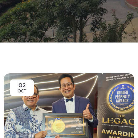
02
OCT