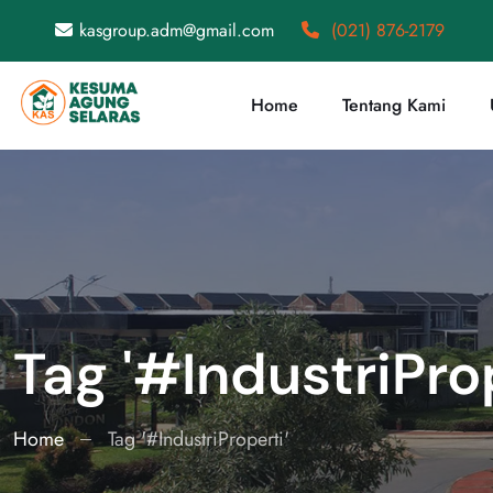
kasgroup.adm@gmail.com
(021) 876-2179
Home
Tentang Kami
Tag '#IndustriProp
Home
Tag '#IndustriProperti'