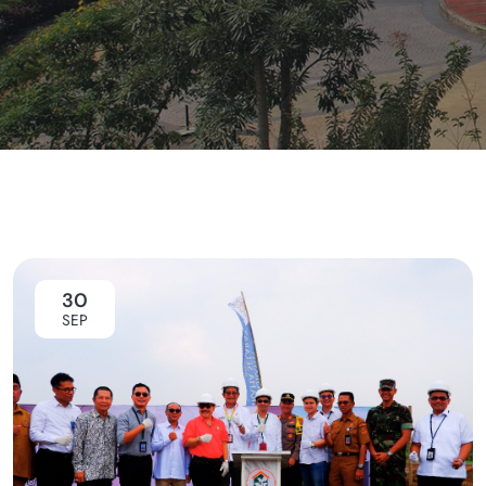
30
SEP