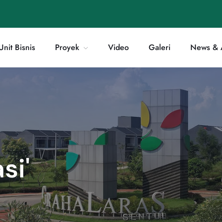
Unit Bisnis
Proyek
Video
Galeri
News & A
si'